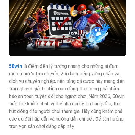
58win
là điểm đến lý tưởng nhanh cho những ai đam
mê cá cược trực tuyến. Với danh tiếng vững chắc và
dịch vụ chuyên nghiệp, nền tảng cá cược này mang đến
trải nghiệm giải trí đỉnh cao đồng thời cũng phải đảm
bảo an toàn tuyệt đối cho người chơi. Năm 2026, 58win
tiếp tục khẳng định vị thế nhà cái uy tín hàng đầu, thu
hút đông đảo người chơi tham gia. Hãy cùng khám phá
các ưu đãi hấp dẫn và hướng dẫn chi tiết để tận hưởng
trọn vẹn sân chơi đẳng cấp này.