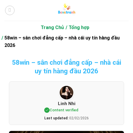
Bỏ
qua
nội
dung
Trang Chủ
Tổng hợp
58win – sân chơi đẳng cấp – nhà cái uy tín hàng đầu
2026
58win – sân chơi đẳng cấp – nhà cái
uy tín hàng đầu 2026
Linh Nhi
Content verified
Last updated:
02/02/2026