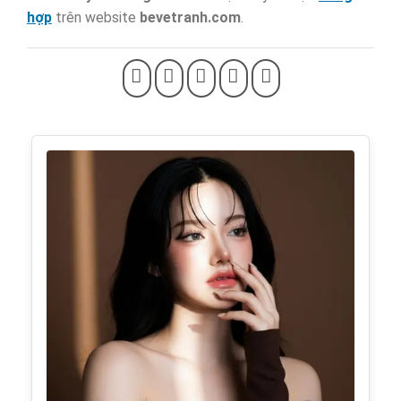
hợp
trên website
bevetranh.com
.