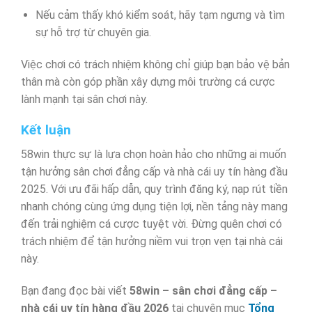
Nếu cảm thấy khó kiểm soát, hãy tạm ngưng và tìm
sự hỗ trợ từ chuyên gia.
Việc chơi có trách nhiệm không chỉ giúp bạn bảo vệ bản
thân mà còn góp phần xây dựng môi trường cá cược
lành mạnh tại sân chơi này.
Kết luận
58win thực sự là lựa chọn hoàn hảo cho những ai muốn
tận hưởng sân chơi đẳng cấp và nhà cái uy tín hàng đầu
2025. Với ưu đãi hấp dẫn, quy trình đăng ký, nạp rút tiền
nhanh chóng cùng ứng dụng tiện lợi, nền tảng này mang
đến trải nghiệm cá cược tuyệt vời. Đừng quên chơi có
trách nhiệm để tận hưởng niềm vui trọn vẹn tại nhà cái
này.
Bạn đang đọc bài viết
58win – sân chơi đẳng cấp –
nhà cái uy tín hàng đầu 2026
tại chuyên mục
Tổng