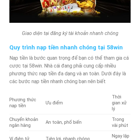
Giao diện tại đăng ký tài khoản nhanh chóng
Quy trình nạp tiền nhanh chóng tại 58win
Nạp tiền là bước quan trọng để bạn có thể tham gia cá
cược tại 58win. Nhà cái đang phải cung cấp nhiều
phương thức nạp tiền đa dạng và an toàn. Dưới đây là
các bước nạp tiền nhanh chóng bạn nên biết
Thời
Phương thức
Ưu điểm
gian xử
nạp tiền
lý
Chuyển khoản
Trong
An toàn, phổ biến
ngân hàng
vài phút
Ngay lập
Ví điện tử
Tiện lợi, nhanh chóng