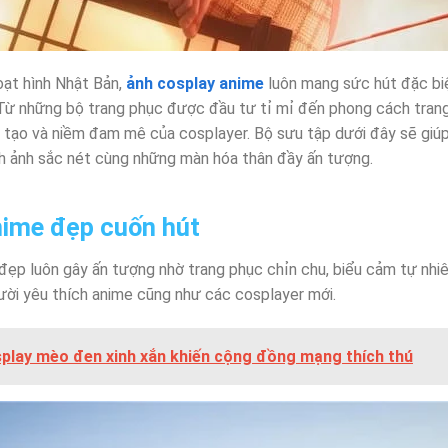
oạt hình Nhật Bản,
ảnh cosplay anime
luôn mang sức hút đặc biệ
 Từ những bộ trang phục được đầu tư tỉ mỉ đến phong cách tran
 tạo và niềm đam mê của cosplayer. Bộ sưu tập dưới đây sẽ giú
h ảnh sắc nét cùng những màn hóa thân đầy ấn tượng.
nime đẹp cuốn hút
ẹp luôn gây ấn tượng nhờ trang phục chỉn chu, biểu cảm tự nhiên
ời yêu thích anime cũng như các cosplayer mới.
play mèo đen xinh xắn khiến cộng đồng mạng thích thú