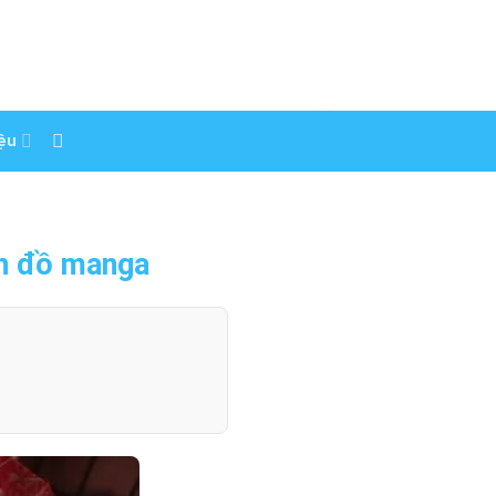
iệu
ín đồ manga