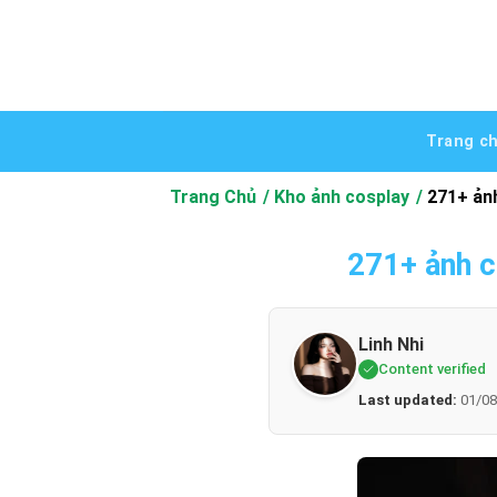
Bỏ
qua
nội
dung
Trang c
Trang Chủ
Kho ảnh cosplay
271+ ản
271+ ảnh c
Linh Nhi
Content verified
Last updated:
01/08