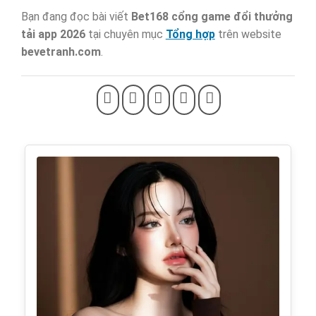
Bạn đang đọc bài viết
Bet168 cổng game đổi thưởng
tải app 2026
tại chuyên mục
Tổng hợp
trên website
bevetranh.com
.