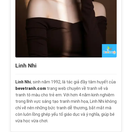
Linh Nhi
Linh Nhi
, sinh năm 1992, là tác giả đầy tâm huyết của
bevetranh.com
trang web chuyên về tranh vẽ và
tranh tô màu cho trẻ em. Với hơn 4 năm kinh nghiệm
trong lĩnh vực sáng tạo tranh minh họa, Linh Nhi không
chỉ vẽ nên những bức tranh dễ thương, bắt mắt mà
còn luôn lồng ghép yếu tố giáo dục và ý nghĩa, giúp bé
vừa học vừa chơi.