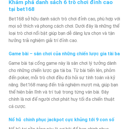
Khám phá danh sách 6 trò chơi đỉnh cao
tại bet168
Bet168 sở hữu danh sách trò chơi đỉnh cao, phù hợp với
mọi sở thích và phong cách chơi. Dưới đây là những thể
loại trò chơi nổi bật giúp bạn dễ dàng lựa chọn và tận
hưởng trải nghiệm giải trí đỉnh cao.
Game bài – sân chơi của những chiến lược gia tài ba
Game bài tại cổng game này là sân chơi lý tưởng dành
cho những chiến lược gia tài ba. Từ bài tiến lên, phỏm
đến poker, mỗi trò chơi đều đòi hỏi sự tính toán và kỹ
năng. Bet168 mang đến trải nghiệm mượt mà, giúp bạn
thể hiện bản lĩnh và trí tuệ trong từng ván bài. Đây
chính là nơi để người chơi phát huy tối đa chiến thuật
cá cược.
Nổ hũ chinh phục jackpot cực khủng tới 9 con số