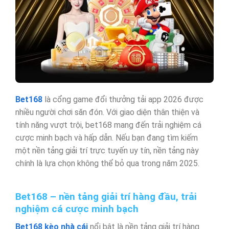
Bet168
là cổng game đổi thưởng tải app 2026 được
nhiều người chơi săn đón. Với giao diện thân thiện và
tính năng vượt trội, bet168 mang đến trải nghiệm cá
cược minh bạch và hấp dẫn. Nếu bạn đang tìm kiếm
một nền tảng giải trí trực tuyến uy tín, nền tảng này
chính là lựa chọn không thể bỏ qua trong năm 2025.
Bet168 – nền tảng giải trí hàng đầu, trải
nghiệm cá cược minh bạch
Bet168 kèo nhà cái
nổi bật là nền tảng giải trí hàng