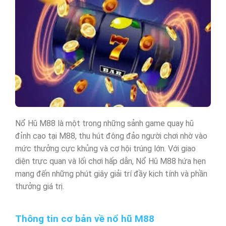
Nổ Hũ M88 là một trong những sảnh game quay hũ
đỉnh cao tại M88, thu hút đông đảo người chơi nhờ vào
mức thưởng cực khủng và cơ hội trúng lớn. Với giao
diện trực quan và lối chơi hấp dẫn, Nổ Hũ M88 hứa hẹn
mang đến những phút giây giải trí đầy kịch tính và phần
thưởng giá trị.
Thông tin cơ bản về nổ hũ M88