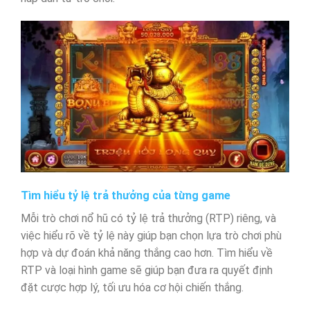
Tìm hiểu tỷ lệ trả thưởng của từng game
Mỗi trò chơi nổ hũ có tỷ lệ trả thưởng (RTP) riêng, và
việc hiểu rõ về tỷ lệ này giúp bạn chọn lựa trò chơi phù
hợp và dự đoán khả năng thắng cao hơn. Tìm hiểu về
RTP và loại hình game sẽ giúp bạn đưa ra quyết định
đặt cược hợp lý, tối ưu hóa cơ hội chiến thắng.