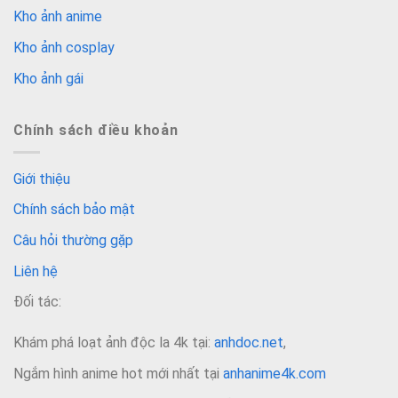
Kho ảnh anime
Kho ảnh cosplay
Kho ảnh gái
Chính sách điều khoản
Giới thiệu
Chính sách bảo mật
Câu hỏi thường gặp
Liên hệ
Đối tác:
Khám phá loạt ảnh độc la 4k tại:
anhdoc.net
,
Ngắm hình anime hot mới nhất tại
anhanime4k.com