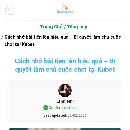
Bỏ
qua
nội
dung
Trang Chủ
Tổng hợp
Cách nhớ bài tiến lên hiệu quả – Bí quyết làm chủ cuộc
chơi tại Kubet
Cách nhớ bài tiến lên hiệu quả – Bí
quyết làm chủ cuộc chơi tại Kubet
Linh Nhi
Content verified
Last updated:
02/02/2026