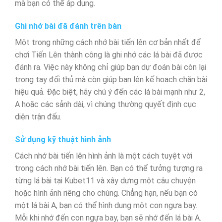
mà bạn có thể áp dụng.
Ghi nhớ bài đã đánh trên bàn
Một trong những cách nhớ bài tiến lên cơ bản nhất để
chơi Tiến Lên thành công là ghi nhớ các lá bài đã được
đánh ra. Việc này không chỉ giúp bạn dự đoán bài còn lại
trong tay đối thủ mà còn giúp bạn lên kế hoạch chặn bài
hiệu quả. Đặc biệt, hãy chú ý đến các lá bài mạnh như 2,
A hoặc các sảnh dài, vì chúng thường quyết định cục
diện trận đấu.
Sử dụng kỹ thuật hình ảnh
Cách nhớ bài tiến lên hình ảnh là một cách tuyệt vời
trong cách nhớ bài tiến lên. Bạn có thể tưởng tượng ra
từng lá bài tại Kubet11 và xây dựng một câu chuyện
hoặc hình ảnh riêng cho chúng. Chẳng hạn, nếu bạn có
một lá bài A, bạn có thể hình dung một con ngựa bay.
Mỗi khi nhớ đến con ngựa bay, bạn sẽ nhớ đến lá bài A.