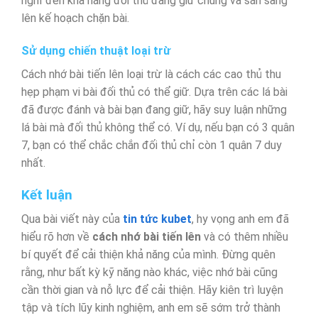
nghĩ đến khả năng đối thủ đang giữ chúng và sẵn sàng
lên kế hoạch chặn bài.
Sử dụng chiến thuật loại trừ
Cách nhớ bài tiến lên loại trừ là cách các cao thủ thu
hẹp phạm vi bài đối thủ có thể giữ. Dựa trên các lá bài
đã được đánh và bài bạn đang giữ, hãy suy luận những
lá bài mà đối thủ không thể có. Ví dụ, nếu bạn có 3 quân
7, bạn có thể chắc chắn đối thủ chỉ còn 1 quân 7 duy
nhất.
Kết luận
Qua bài viết này của
tin tức kubet
, hy vọng anh em đã
hiểu rõ hơn về
cách nhớ bài tiến lên
và có thêm nhiều
bí quyết để cải thiện khả năng của mình. Đừng quên
rằng, như bất kỳ kỹ năng nào khác, việc nhớ bài cũng
cần thời gian và nỗ lực để cải thiện. Hãy kiên trì luyện
tập và tích lũy kinh nghiệm, anh em sẽ sớm trở thành