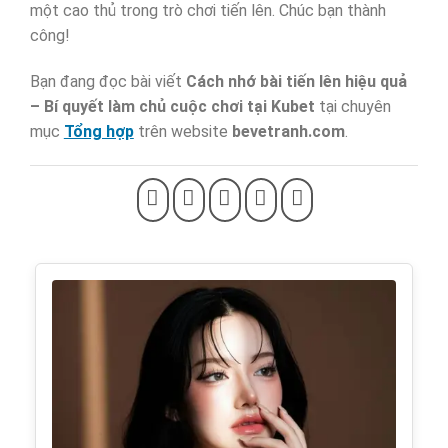
một cao thủ trong trò chơi tiến lên. Chúc bạn thành
công!
Bạn đang đọc bài viết
Cách nhớ bài tiến lên hiệu quả
– Bí quyết làm chủ cuộc chơi tại Kubet
tại chuyên
mục
Tổng hợp
trên website
bevetranh.com
.