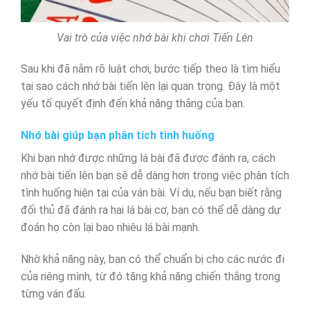
Vai trò của việc nhớ bài khi chơi Tiến Lên
Sau khi đã nắm rõ luật chơi, bước tiếp theo là tìm hiểu
tại sao cách nhớ bài tiến lên lại quan trọng. Đây là một
yếu tố quyết định đến khả năng thắng của bạn.
Nhớ bài giúp bạn phân tích tình huống
Khi bạn nhớ được những lá bài đã được đánh ra, cách
nhớ bài tiến lên bạn sẽ dễ dàng hơn trong việc phân tích
tình huống hiện tại của ván bài. Ví dụ, nếu bạn biết rằng
đối thủ đã đánh ra hai lá bài cơ, bạn có thể dễ dàng dự
đoán họ còn lại bao nhiêu lá bài mạnh.
Nhờ khả năng này, bạn có thể chuẩn bị cho các nước đi
của riêng mình, từ đó tăng khả năng chiến thắng trong
từng ván đấu.