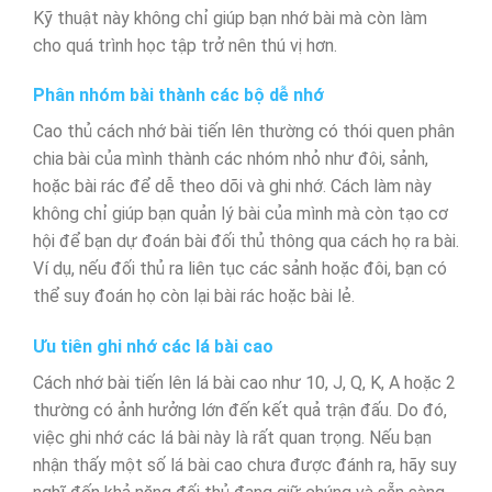
Kỹ thuật này không chỉ giúp bạn nhớ bài mà còn làm
cho quá trình học tập trở nên thú vị hơn.
Phân nhóm bài thành các bộ dễ nhớ
Cao thủ cách nhớ bài tiến lên thường có thói quen phân
chia bài của mình thành các nhóm nhỏ như đôi, sảnh,
hoặc bài rác để dễ theo dõi và ghi nhớ. Cách làm này
không chỉ giúp bạn quản lý bài của mình mà còn tạo cơ
hội để bạn dự đoán bài đối thủ thông qua cách họ ra bài.
Ví dụ, nếu đối thủ ra liên tục các sảnh hoặc đôi, bạn có
thể suy đoán họ còn lại bài rác hoặc bài lẻ.
Ưu tiên ghi nhớ các lá bài cao
Cách nhớ bài tiến lên lá bài cao như 10, J, Q, K, A hoặc 2
thường có ảnh hưởng lớn đến kết quả trận đấu. Do đó,
việc ghi nhớ các lá bài này là rất quan trọng. Nếu bạn
nhận thấy một số lá bài cao chưa được đánh ra, hãy suy