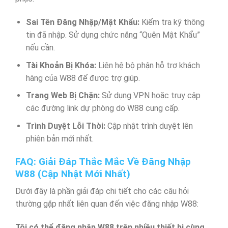
Sai Tên Đăng Nhập/Mật Khẩu:
Kiểm tra kỹ thông
tin đã nhập. Sử dụng chức năng “Quên Mật Khẩu”
nếu cần.
Tài Khoản Bị Khóa:
Liên hệ bộ phận hỗ trợ khách
hàng của W88 để được trợ giúp.
Trang Web Bị Chặn:
Sử dụng VPN hoặc truy cập
các đường link dự phòng do W88 cung cấp.
Trình Duyệt Lỗi Thời:
Cập nhật trình duyệt lên
phiên bản mới nhất.
FAQ: Giải Đáp Thắc Mắc Về Đăng Nhập
W88 (Cập Nhật Mới Nhất)
Dưới đây là phần giải đáp chi tiết cho các câu hỏi
thường gặp nhất liên quan đến việc đăng nhập W88:
Tôi có thể đăng nhập W88 trên nhiều thiết bị cùng