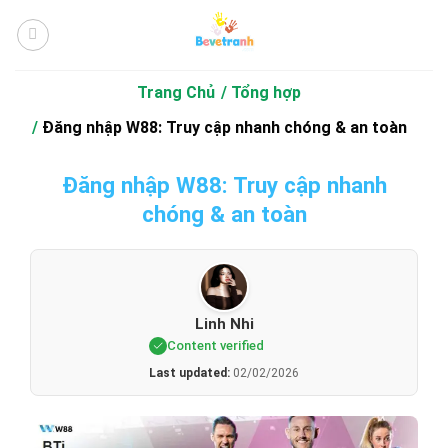
Bỏ
qua
nội
dung
Trang Chủ
Tổng hợp
Đăng nhập W88: Truy cập nhanh chóng & an toàn
Đăng nhập W88: Truy cập nhanh
chóng & an toàn
Linh Nhi
Content verified
Last updated:
02/02/2026