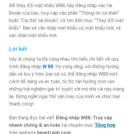
Để thay đổi mật khẩu W88, hãy đăng nhập vào tài
khoản của bạn, truy cập vào phần “Thông tin cá nhân”
hoặc “Cài đặt tài khoản”, và tìm đến mục “Thay đổi mật
khẩu”. Bạn sẽ cần nhập mật khẩu cũ, mật khẩu mới, và
xác nhận mật khẩu mới.
Lời kết
Vậy là chúng ta đã cùng nhau tìm hiểu chi tiết về quy
trình đăng nhập
W 88
. Hy vọng rằng, với những hướng
dẫn và lưu ý trên, bạn sẽ có thể đăng nhập W88 một
cách dễ dàng và an toàn, từ đó tận hưởng trọn vẹn
những trải nghiệm giải trí tuyệt vời mà nhà cái này mang
lại. Đừng ngần ngại thử vận may của mình và chúc bạn
thành công!
Bạn đang đọc bài viết
Đăng nhập W88: Truy cập
nhanh chóng & an toàn
tại chuyên mục
Tổng hợp
trên website
bevetranh.com
.