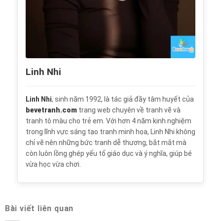
Linh Nhi
Linh Nhi
, sinh năm 1992, là tác giả đầy tâm huyết của
bevetranh.com
trang web chuyên về tranh vẽ và
tranh tô màu cho trẻ em. Với hơn 4 năm kinh nghiệm
trong lĩnh vực sáng tạo tranh minh họa, Linh Nhi không
chỉ vẽ nên những bức tranh dễ thương, bắt mắt mà
còn luôn lồng ghép yếu tố giáo dục và ý nghĩa, giúp bé
vừa học vừa chơi.
Bài viết liên quan