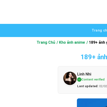
Bỏ
qua
nội
dung
Trang c
Trang Chủ
Kho ảnh anime
189+ ảnh 
189+ ảnh
Linh Nhi
Content verified
Last updated:
02/02