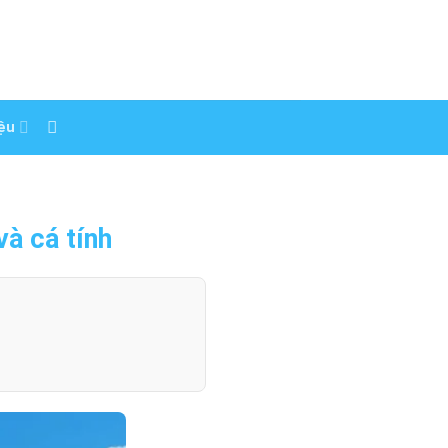
iệu
à cá tính