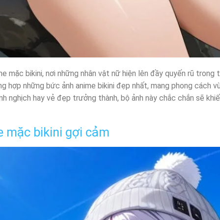
me mặc bikini, nơi những nhân vật nữ hiện lên đầy quyến rũ trong 
ng hợp những bức ảnh anime bikini đẹp nhất, mang phong cách v
nh nghịch hay vẻ đẹp trưởng thành, bộ ảnh này chắc chắn sẽ khiế
e mặc bikini gợi cảm