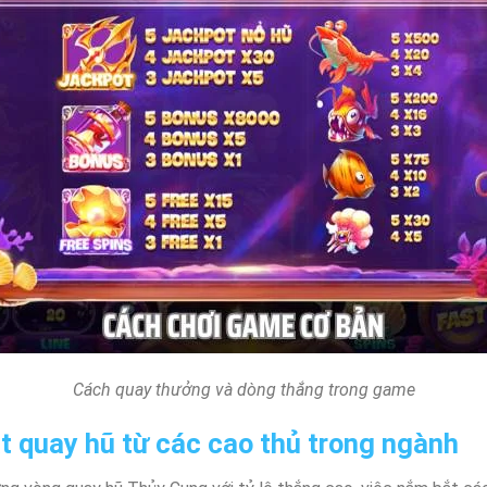
Cách quay thưởng và dòng thắng trong game
ật quay hũ từ các cao thủ trong ngành