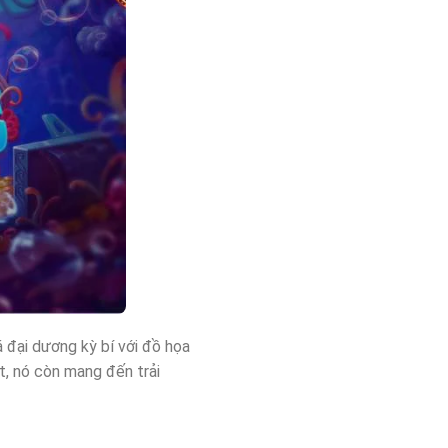
á đại dương kỳ bí với đồ họa
t, nó còn mang đến trải