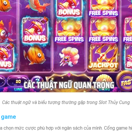
Các thuật ngữ và biểu tượng thường gặp trong Slot Thủy Cung
g game
lựa chọn mức cược phù hợp với ngân sách của mình. Cổng game h