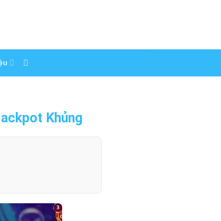
iệu
Jackpot Khủng