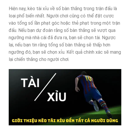
Hiện nay, kèo tài xỉu về số bàn thắng trong trận đấu là
loại phổ biến nhất. Người chơi cũng có thể đặt cược
vào tổng số lần phạt góc hoặc thẻ phạt trong một trận
đấu. Nếu bạn dự đoán rằng số bàn thắng sẽ vượt qua
ngưỡng mà nhà cái đã đưa ra, bạn sẽ chọn tài. Ngược
lại, nếu bạn tin rằng tổng số bàn thắng sẽ thấp hơn
ngưỡng đó, bạn sẽ chọn xỉu. Kết quả chính xác sẽ mang
lại chiến thắng cho người chơi.