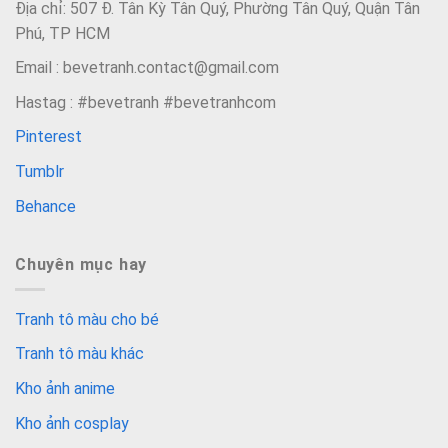
Địa chỉ: 507 Đ. Tân Kỳ Tân Quý, Phường Tân Quý, Quận Tân
Phú, TP HCM
Email : bevetranh.contact@gmail.com
Hastag : #bevetranh #bevetranhcom
Pinterest
Tumblr
Behance
Chuyên mục hay
Tranh tô màu cho bé
Tranh tô màu khác
Kho ảnh anime
Kho ảnh cosplay