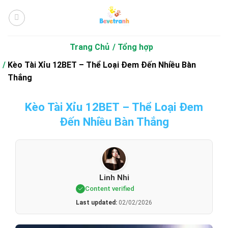
Bỏ
qua
nội
dung
Trang Chủ
Tổng hợp
Kèo Tài Xỉu 12BET – Thể Loại Đem Đến Nhiều Bàn
Thắng
Kèo Tài Xỉu 12BET – Thể Loại Đem
Đến Nhiều Bàn Thắng
Linh Nhi
Content verified
Last updated:
02/02/2026