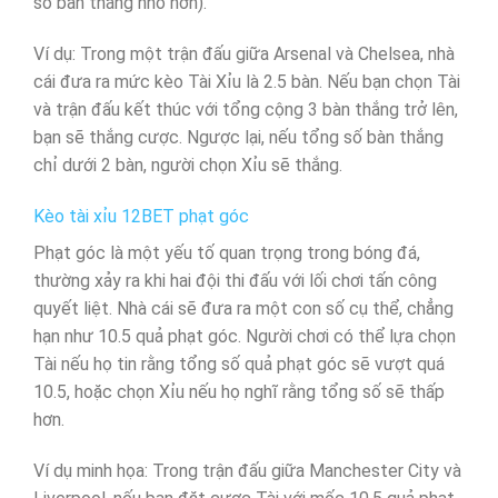
số bàn thắng nhỏ hơn).
Ví dụ: Trong một trận đấu giữa Arsenal và Chelsea, nhà
cái đưa ra mức kèo Tài Xỉu là 2.5 bàn. Nếu bạn chọn Tài
và trận đấu kết thúc với tổng cộng 3 bàn thắng trở lên,
bạn sẽ thắng cược. Ngược lại, nếu tổng số bàn thắng
chỉ dưới 2 bàn, người chọn Xỉu sẽ thắng.
Kèo tài xỉu 12BET phạt góc
Phạt góc là một yếu tố quan trọng trong bóng đá,
thường xảy ra khi hai đội thi đấu với lối chơi tấn công
quyết liệt. Nhà cái sẽ đưa ra một con số cụ thể, chẳng
hạn như 10.5 quả phạt góc. Người chơi có thể lựa chọn
Tài nếu họ tin rằng tổng số quả phạt góc sẽ vượt quá
10.5, hoặc chọn Xỉu nếu họ nghĩ rằng tổng số sẽ thấp
hơn.
Ví dụ minh họa: Trong trận đấu giữa Manchester City và