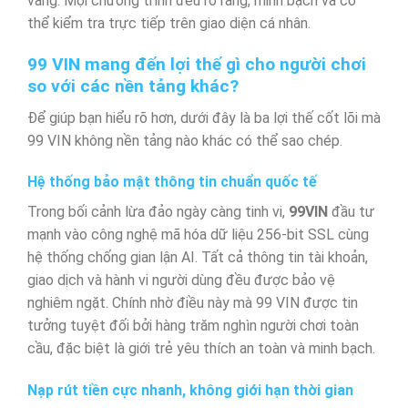
vàng. Mọi chương trình đều rõ ràng, minh bạch và có
thể kiểm tra trực tiếp trên giao diện cá nhân.
99 VIN mang đến lợi thế gì cho người chơi
so với các nền tảng khác?
Để giúp bạn hiểu rõ hơn, dưới đây là ba lợi thế cốt lõi mà
99 VIN không nền tảng nào khác có thể sao chép.
Hệ thống bảo mật thông tin chuẩn quốc tế
Trong bối cảnh lừa đảo ngày càng tinh vi,
99VIN
đầu tư
mạnh vào công nghệ mã hóa dữ liệu 256-bit SSL cùng
hệ thống chống gian lận AI. Tất cả thông tin tài khoản,
giao dịch và hành vi người dùng đều được bảo vệ
nghiêm ngặt. Chính nhờ điều này mà 99 VIN được tin
tưởng tuyệt đối bởi hàng trăm nghìn người chơi toàn
cầu, đặc biệt là giới trẻ yêu thích an toàn và minh bạch.
Nạp rút tiền cực nhanh, không giới hạn thời gian