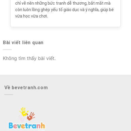
chỉ vẽ nên những bức tranh dễ thương, bắt mắt mà
còn luôn lồng ghép yếu tố giáo dục và ý nghĩa, giúp bé
vừa học vừa chơi.
Bài viết liên quan
Không tìm thấy bài viết.
Về bevetranh.com