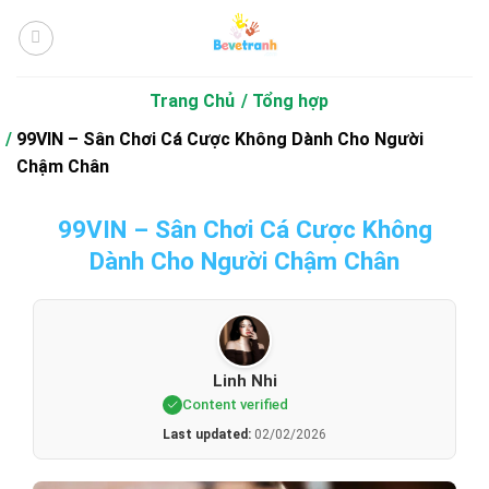
Bỏ
qua
nội
dung
Trang Chủ
Tổng hợp
99VIN – Sân Chơi Cá Cược Không Dành Cho Người
Chậm Chân
99VIN – Sân Chơi Cá Cược Không
Dành Cho Người Chậm Chân
Linh Nhi
Content verified
Last updated:
02/02/2026