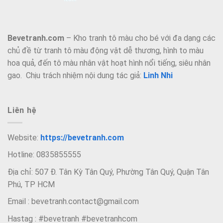
Bevetranh.com
– Kho tranh tô màu cho bé với đa dạng các
chủ đề từ tranh tô màu động vật dễ thương, hình to màu
hoa quả, đến tô màu nhân vật hoạt hình nổi tiếng, siêu nhân
gao. Chịu trách nhiệm nội dung tác giả:
Linh Nhi
Liên hệ
Website:
https://bevetranh.com
Hotline: 0835855555
Địa chỉ: 507 Đ. Tân Kỳ Tân Quý, Phường Tân Quý, Quận Tân
Phú, TP HCM
Email : bevetranh.contact@gmail.com
Hastag : #bevetranh #bevetranhcom