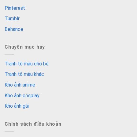
Pinterest
Tumblr
Behance
Chuyên mục hay
Tranh tô màu cho bé
Tranh tô màu khác
Kho ảnh anime
Kho ảnh cosplay
Kho ảnh gái
Chính sách điều khoản