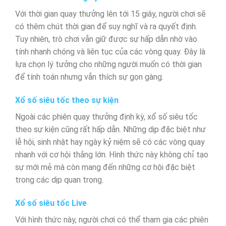
Với thời gian quay thưởng lên tới 15 giây, người chơi sẽ
có thêm chút thời gian để suy nghĩ và ra quyết định.
Tuy nhiên, trò chơi vẫn giữ được sự hấp dẫn nhờ vào
tính nhanh chóng và liên tục của các vòng quay. Đây là
lựa chọn lý tưởng cho những người muốn có thời gian
để tính toán nhưng vẫn thích sự gọn gàng.
Xổ số siêu tốc theo sự kiện
Ngoài các phiên quay thưởng định kỳ, xổ số siêu tốc
theo sự kiện cũng rất hấp dẫn. Những dịp đặc biệt như
lễ hội, sinh nhật hay ngày kỷ niệm sẽ có các vòng quay
nhanh với cơ hội thắng lớn. Hình thức này không chỉ tạo
sự mới mẻ mà còn mang đến những cơ hội đặc biệt
trong các dịp quan trọng.
Xổ số siêu tốc Live
Với hình thức này, người chơi có thể tham gia các phiên