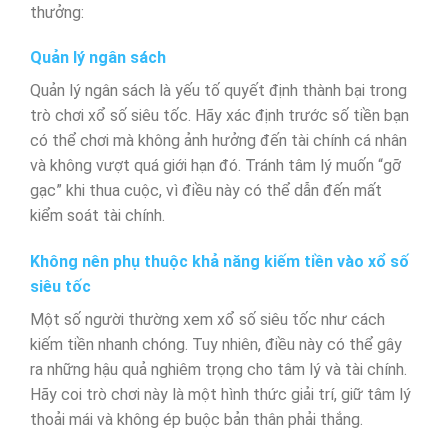
thưởng:
Quản lý ngân sách
Quản lý ngân sách là yếu tố quyết định thành bại trong
trò chơi xổ số siêu tốc. Hãy xác định trước số tiền bạn
có thể chơi mà không ảnh hưởng đến tài chính cá nhân
và không vượt quá giới hạn đó. Tránh tâm lý muốn “gỡ
gạc” khi thua cuộc, vì điều này có thể dẫn đến mất
kiểm soát tài chính.
Không nên phụ thuộc khả năng kiếm tiền vào xổ số
siêu tốc
Một số người thường xem xổ số siêu tốc như cách
kiếm tiền nhanh chóng. Tuy nhiên, điều này có thể gây
ra những hậu quả nghiêm trọng cho tâm lý và tài chính.
Hãy coi trò chơi này là một hình thức giải trí, giữ tâm lý
thoải mái và không ép buộc bản thân phải thắng.