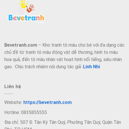
Bevetranh.com
– Kho tranh tô màu cho bé với đa dạng các
chủ đề từ tranh tô màu động vật dễ thương, hình to màu
hoa quả, đến tô màu nhân vật hoạt hình nổi tiếng, siêu nhân
gao. Chịu trách nhiệm nội dung tác giả:
Linh Nhi
Liên hệ
Website:
https://bevetranh.com
Hotline: 0835855555
Địa chỉ: 507 Đ. Tân Kỳ Tân Quý, Phường Tân Quý, Quận Tân