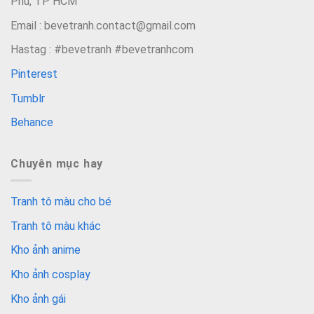
Phú, TP HCM
Email : bevetranh.contact@gmail.com
Hastag : #bevetranh #bevetranhcom
Pinterest
Tumblr
Behance
Chuyên mục hay
Tranh tô màu cho bé
Tranh tô màu khác
Kho ảnh anime
Kho ảnh cosplay
Kho ảnh gái