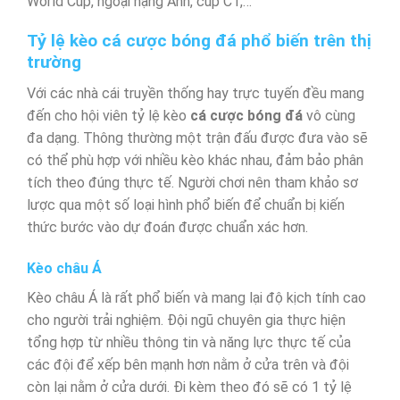
World Cup, ngoại hạng Anh, cúp C1,…
Tỷ lệ kèo cá cược bóng đá phổ biến trên thị
trường
Với các nhà cái truyền thống hay trực tuyến đều mang
đến cho hội viên tỷ lệ kèo
cá cược bóng đá
vô cùng
đa dạng. Thông thường một trận đấu được đưa vào sẽ
có thể phù hợp với nhiều kèo khác nhau, đảm bảo phân
tích theo đúng thực tế. Người chơi nên tham khảo sơ
lược qua một số loại hình phổ biến để chuẩn bị kiến
thức bước vào dự đoán được chuẩn xác hơn.
Kèo châu Á
Kèo châu Á là rất phổ biến và mang lại độ kịch tính cao
cho người trải nghiệm. Đội ngũ chuyên gia thực hiện
tổng hợp từ nhiều thông tin và năng lực thực tế của
các đội để xếp bên mạnh hơn nằm ở cửa trên và đội
còn lại nằm ở cửa dưới. Đi kèm theo đó sẽ có 1 tỷ lệ