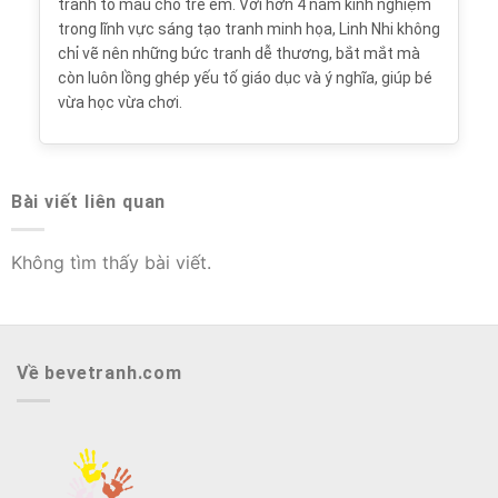
tranh tô màu cho trẻ em. Với hơn 4 năm kinh nghiệm
trong lĩnh vực sáng tạo tranh minh họa, Linh Nhi không
chỉ vẽ nên những bức tranh dễ thương, bắt mắt mà
còn luôn lồng ghép yếu tố giáo dục và ý nghĩa, giúp bé
vừa học vừa chơi.
Bài viết liên quan
Không tìm thấy bài viết.
Về bevetranh.com