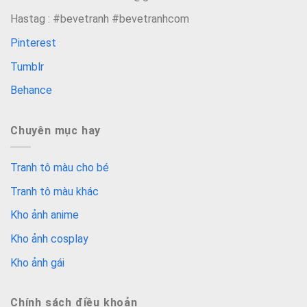
Hastag : #bevetranh #bevetranhcom
Pinterest
Tumblr
Behance
Chuyên mục hay
Tranh tô màu cho bé
Tranh tô màu khác
Kho ảnh anime
Kho ảnh cosplay
Kho ảnh gái
Chính sách điều khoản