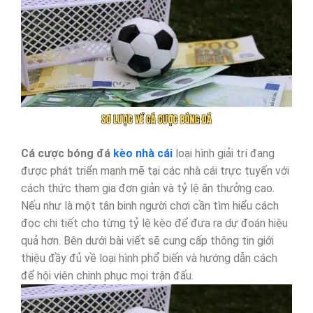
Cá cược bóng đá
kèo nhà cái
loại hình giải trí đang
được phát triển mạnh mẽ tại các nhà cái trực tuyến với
cách thức tham gia đơn giản và tỷ lệ ăn thưởng cao.
Nếu như là một tân binh người chơi cần tìm hiểu cách
đọc chi tiết cho từng tỷ lệ kèo để đưa ra dự đoán hiệu
quả hơn. Bên dưới bài viết sẽ cung cấp thông tin giới
thiệu đầy đủ về loại hình phổ biến và hướng dẫn cách
để hội viên chinh phục mọi trận đấu.