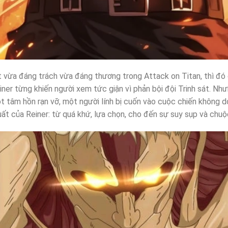
t vừa đáng trách vừa đáng thương trong Attack on Titan, thì đó 
ner từng khiến người xem tức giận vì phản bội đội Trinh sát. Như
ột tâm hồn rạn vỡ, một người lính bị cuốn vào cuộc chiến không do
ất của Reiner: từ quá khứ, lựa chọn, cho đến sự suy sụp và chuộc