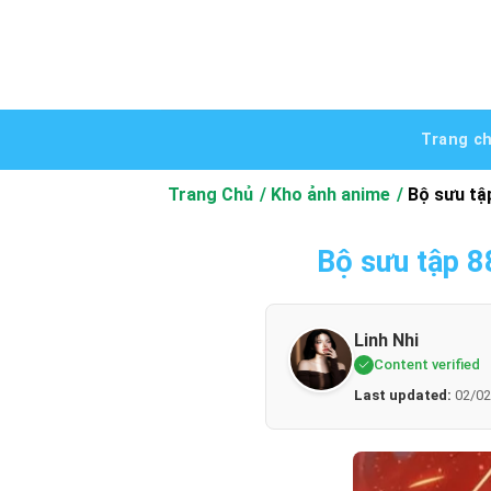
Bỏ
qua
nội
dung
Trang c
Trang Chủ
Kho ảnh anime
Bộ sưu tậ
Bộ sưu tập 8
Linh Nhi
Content verified
Last updated:
02/02