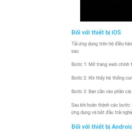
Đối với thiết bị iOS
Tải ứng dụng trên hệ điều hà
sau:
Bước 1: Mở trang web chính t
Bước 2: Khi thấy hệ thống cun
Bước 3: Bạn cần vào phần cài 
Sau khi hoàn thành các bước t
ứng dụng và bắt đầu trải nghi
Đối với thiết bị Androi