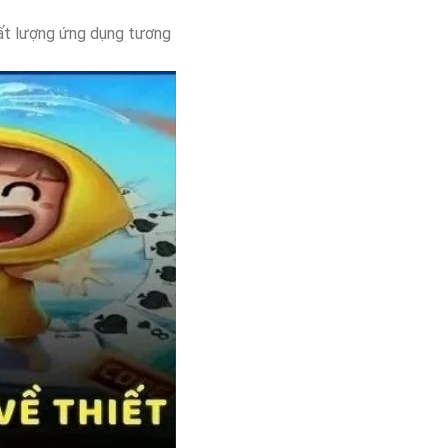
chất lượng ứng dụng tương