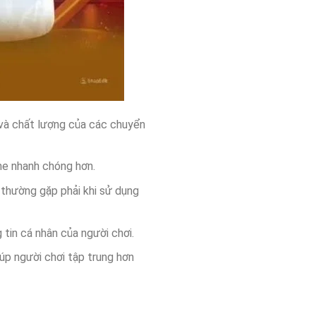
 và chất lượng của các chuyển
ame nhanh chóng hơn.
 thường gặp phải khi sử dụng
tin cá nhân của người chơi.
iúp người chơi tập trung hơn