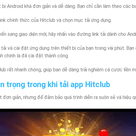
ết bị Android khá đơn giản và dễ dàng. Bạn chỉ cần làm theo các b
ink chính thức của Hitclub và chọn mục tải ứng dụng.
ển sang giao diện mới, hãy nhấn vào đường link tải dành cho Andr
ải và cài đặt ứng dụng trên thiết bị của bạn trong vài phút. Bạn 
nh chính là đã cài đặt thành công.
tclub rất nhanh chóng, giúp bạn dễ dàng trải nghiệm cá cược liền
 trọng trong khi tải app Hitclub
ất đơn giản, nhưng để đảm bảo quá trình diễn ra suôn sẻ và hiệu q