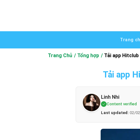
Bỏ
qua
nội
dung
Trang c
Trang Chủ
Tổng hợp
Tải app Hitclub
Tải app H
Linh Nhi
Content verified
Last updated:
02/02