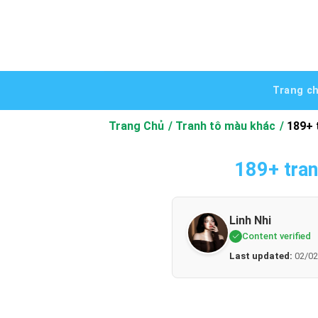
Bỏ
qua
nội
dung
Trang c
Trang Chủ
Tranh tô màu khác
189+ 
189+ tran
Linh Nhi
Content verified
Last updated:
02/02