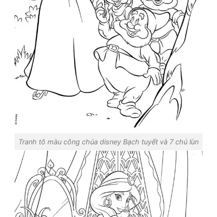
Tranh tô màu công chúa disney Bạch tuyết và 7 chú lùn