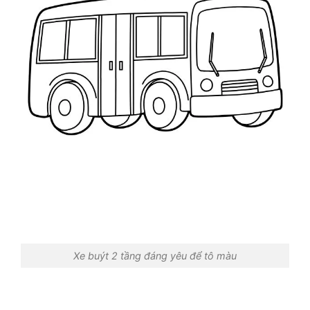
Xe buýt 2 tầng đáng yêu để tô màu