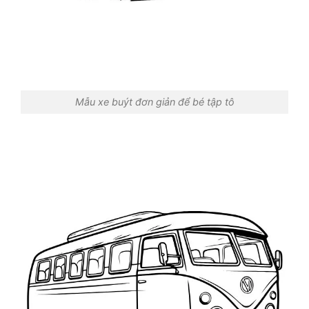
Mẫu xe buýt đơn giản để bé tập tô