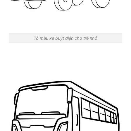
Tô màu xe buýt điện cho trẻ nhỏ