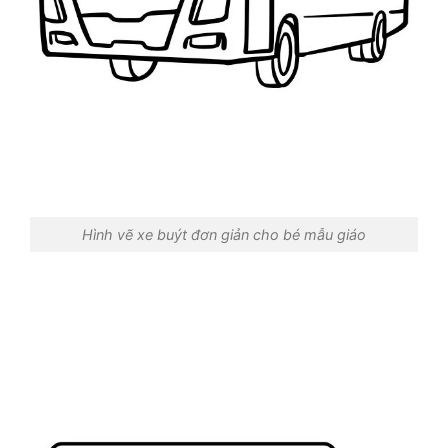
Hình vẽ xe buýt đơn giản cho bé mẫu giáo