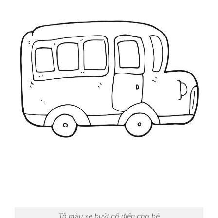
Tô màu xe buýt cổ điển cho bé