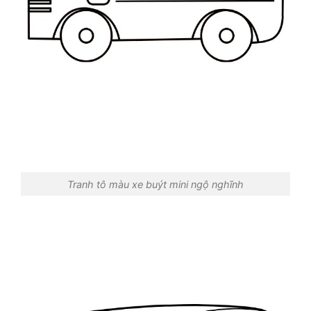
Tranh tô màu xe buýt mini ngộ nghĩnh