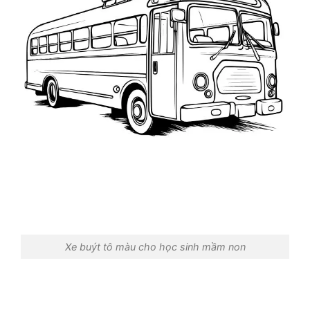
Xe buýt tô màu cho học sinh mầm non