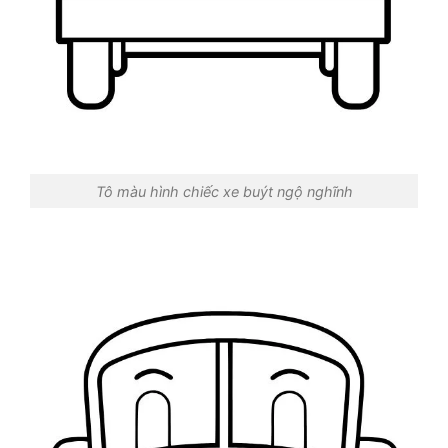
Tô màu hình chiếc xe buýt ngộ nghĩnh