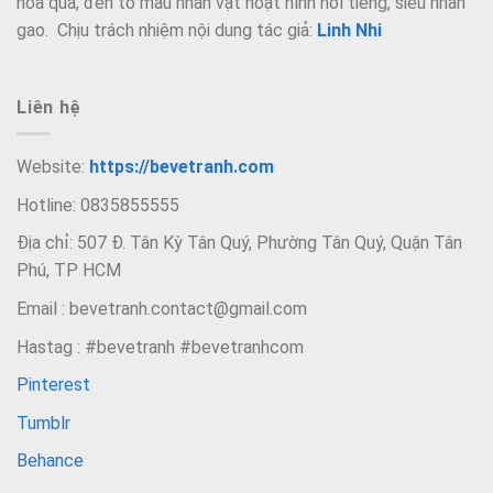
hoa quả, đến tô màu nhân vật hoạt hình nổi tiếng, siêu nhân
gao. Chịu trách nhiệm nội dung tác giả:
Linh Nhi
Liên hệ
Website:
https://bevetranh.com
Hotline: 0835855555
Địa chỉ: 507 Đ. Tân Kỳ Tân Quý, Phường Tân Quý, Quận Tân
Phú, TP HCM
Email : bevetranh.contact@gmail.com
Hastag : #bevetranh #bevetranhcom
Pinterest
Tumblr
Behance