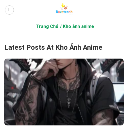
Bỏ
qua
nội
dung
Trang Chủ
Kho ảnh anime
Latest Posts At Kho Ảnh Anime