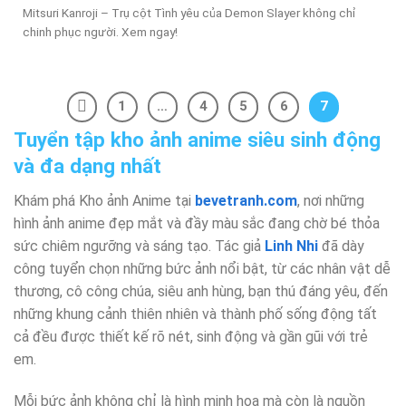
Mitsuri Kanroji – Trụ cột Tình yêu của Demon Slayer không chỉ
chinh phục người. Xem ngay!
1
…
4
5
6
7
Tuyển tập kho ảnh anime siêu sinh động
và đa dạng nhất
Khám phá Kho ảnh Anime tại
bevetranh.com
, nơi những
hình ảnh anime đẹp mắt và đầy màu sắc đang chờ bé thỏa
sức chiêm ngưỡng và sáng tạo. Tác giả
Linh Nhi
đã dày
công tuyển chọn những bức ảnh nổi bật, từ các nhân vật dễ
thương, cô công chúa, siêu anh hùng, bạn thú đáng yêu, đến
những khung cảnh thiên nhiên và thành phố sống động tất
cả đều được thiết kế rõ nét, sinh động và gần gũi với trẻ
em.
Mỗi bức ảnh không chỉ là hình minh họa mà còn là nguồn