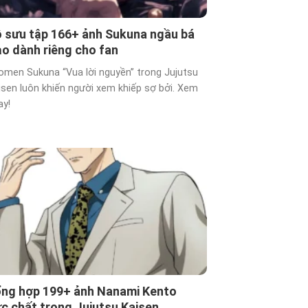
 sưu tập 166+ ảnh Sukuna ngầu bá
o dành riêng cho fan
omen Sukuna “Vua lời nguyền” trong Jujutsu
isen luôn khiến người xem khiếp sợ bởi. Xem
ay!
ng hợp 199+ ảnh Nanami Kento
c chất trong Jujutsu Kaisen