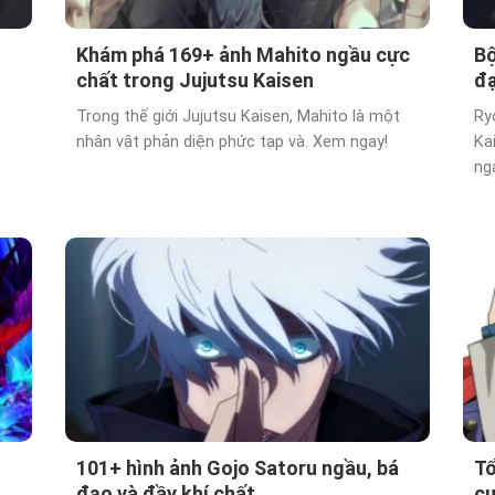
Khám phá 169+ ảnh Mahito ngầu cực
Bộ
chất trong Jujutsu Kaisen
đạ
Trong thế giới Jujutsu Kaisen, Mahito là một
Ry
nhân vật phản diện phức tạp và. Xem ngay!
Ka
ng
101+ hình ảnh Gojo Satoru ngầu, bá
Tổ
đạo và đầy khí chất
cự