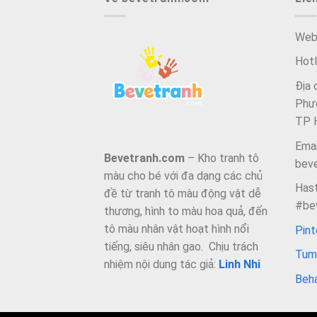
Web
Hot
Địa 
Phườ
TP 
Emai
Bevetranh.com
– Kho tranh tô
bev
màu cho bé với đa dạng các chủ
Hast
đề từ tranh tô màu động vật dễ
#be
thương, hình to màu hoa quả, đến
tô màu nhân vật hoạt hình nổi
Pint
tiếng, siêu nhân gao. Chịu trách
Tum
nhiệm nội dung tác giả:
Linh Nhi
Beh