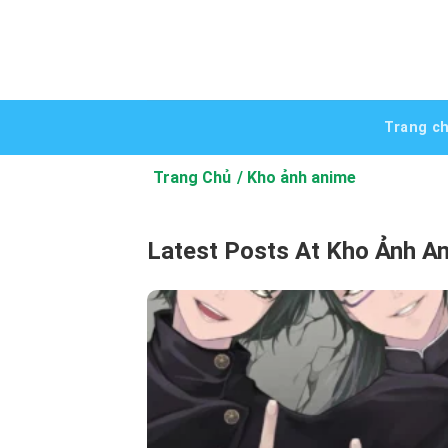
Bỏ
qua
nội
dung
Trang c
Trang Chủ
Kho ảnh anime
Latest Posts At Kho Ảnh A