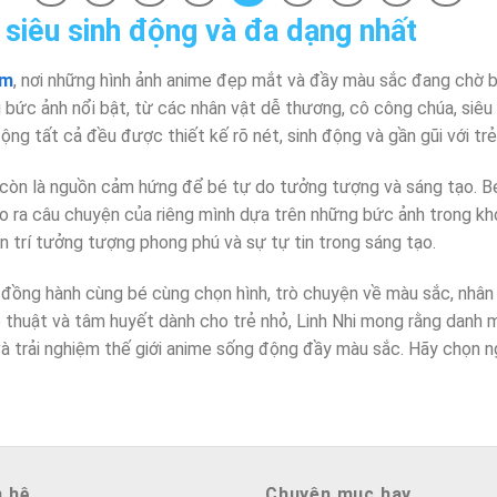
siêu sinh động và đa dạng nhất
om
, nơi những hình ảnh anime đẹp mắt và đầy màu sắc đang chờ 
ức ảnh nổi bật, từ các nhân vật dễ thương, cô công chúa, siêu
ộng tất cả đều được thiết kế rõ nét, sinh động và gần gũi với tr
 còn là nguồn cảm hứng để bé tự do tưởng tượng và sáng tạo. Bé
ạo ra câu chuyện của riêng mình dựa trên những bức ảnh trong kho
ển trí tưởng tượng phong phú và sự tự tin trong sáng tạo.
đồng hành cùng bé cùng chọn hình, trò chuyện về màu sắc, nhân v
hệ thuật và tâm huyết dành cho trẻ nhỏ, Linh Nhi mong rằng danh
 và trải nghiệm thế giới anime sống động đầy màu sắc. Hãy chọn n
n hệ
Chuyên mục hay