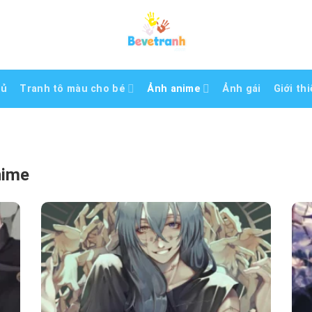
hủ
Tranh tô màu cho bé
Ảnh anime
Ảnh gái
Giới th
nime