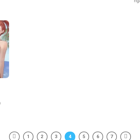
ng
n
1
2
3
4
5
6
7