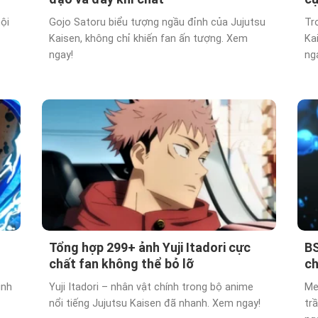
ội
Gojo Satoru biểu tượng ngầu đỉnh của Jujutsu
Tr
Kaisen, không chỉ khiến fan ấn tượng. Xem
Ka
ngay!
ng
Tổng hợp 299+ ảnh Yuji Itadori cực
BS
chất fan không thể bỏ lỡ
ch
ình
Yuji Itadori – nhân vật chính trong bộ anime
Me
nổi tiếng Jujutsu Kaisen đã nhanh. Xem ngay!
tr