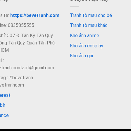
site:
https://bevetranh.com
Tranh tô màu cho bé
line: 0835855555
Tranh tô màu khác
chỉ: 507 Đ. Tân Kỳ Tân Quý,
Kho ảnh anime
ng Tân Quý, Quận Tân Phú,
Kho ảnh cosplay
HCM
Kho ảnh gái
l :
etranh.contact@gmail.com
ag : #bevetranh
vetranhcom
erest
blr
ance