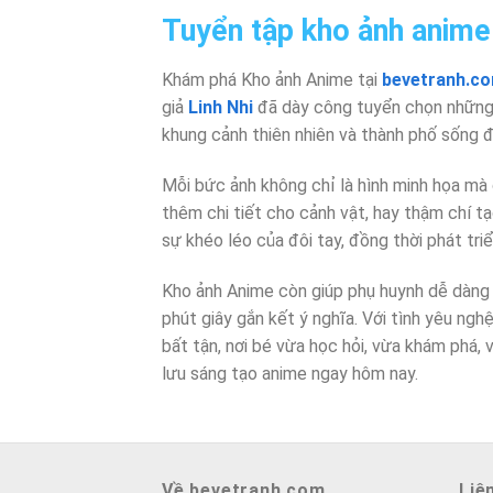
Tuyển tập kho ảnh anime 
Khám phá Kho ảnh Anime tại
bevetranh.c
giả
Linh Nhi
đã dày công tuyển chọn những b
khung cảnh thiên nhiên và thành phố sống đ
Mỗi bức ảnh không chỉ là hình minh họa mà
thêm chi tiết cho cảnh vật, hay thậm chí t
sự khéo léo của đôi tay, đồng thời phát tri
Kho ảnh Anime còn giúp phụ huynh dễ dàng 
phút giây gắn kết ý nghĩa. Với tình yêu ng
bất tận, nơi bé vừa học hỏi, vừa khám phá,
lưu sáng tạo anime ngay hôm nay.
Về bevetranh.com
Liê