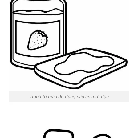
Tranh tô màu đồ dùng nấu ăn mứt dâu