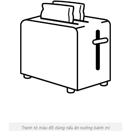
Tranh tô màu đồ dùng nấu ăn nướng bánh mì