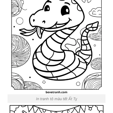
In tranh tô màu tết Ất Tỵ