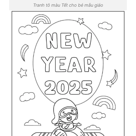
Tranh tô màu Tết cho bé mẫu giáo